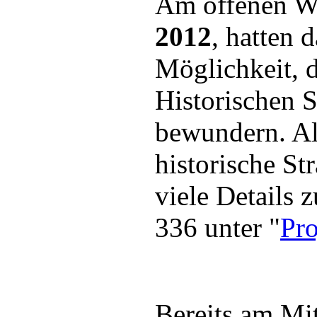
Am offenen W
2012
, hatten 
Möglichkeit, 
Historischen S
bewundern. All
historische S
viele Details 
336 unter "
Pr
Bereits am Mi