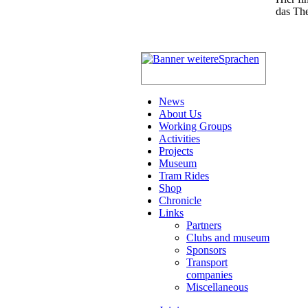
das Th
News
About Us
Working Groups
Activities
Projects
Museum
Tram Rides
Shop
Chronicle
Links
Partners
Clubs and museum
Sponsors
Transport
companies
Miscellaneous