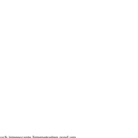
auch interessante Internetseiten rund um