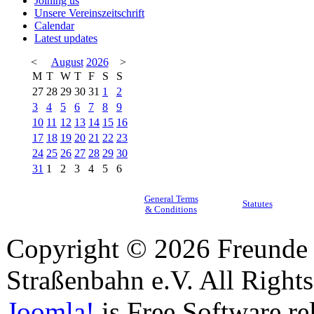
Joining us
Unsere Vereinszeitschrift
Calendar
Latest updates
<
August
2026
>
M
T
W
T
F
S
S
27
28
29
30
31
1
2
3
4
5
6
7
8
9
10
11
12
13
14
15
16
17
18
19
20
21
22
23
24
25
26
27
28
29
30
31
1
2
3
4
5
6
General Terms
Statutes
& Conditions
Copyright © 2026 Freunde 
Straßenbahn e.V. All Right
Joomla!
is Free Software re