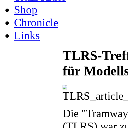
Shop
Chronicle
Links
TLRS-Treff
für Modell
Die "Tramway 
(TLRS) war zu