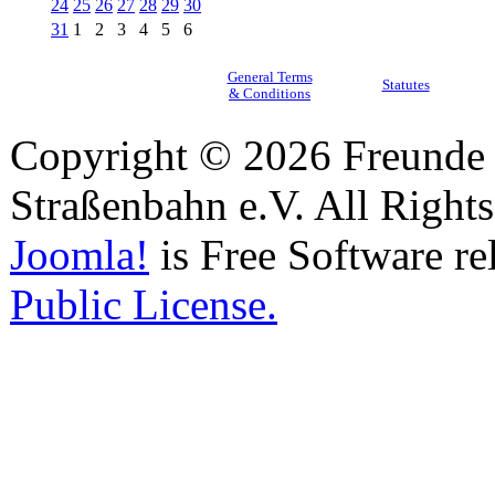
24
25
26
27
28
29
30
31
1
2
3
4
5
6
General Terms
Statutes
& Conditions
Copyright © 2026 Freunde 
Straßenbahn e.V. All Right
Joomla!
is Free Software re
Public License.