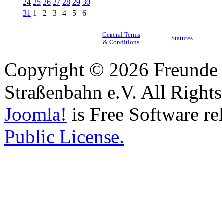
24
25
26
27
28
29
30
31
1
2
3
4
5
6
General Terms
Statutes
& Conditions
Copyright © 2026 Freunde 
Straßenbahn e.V. All Right
Joomla!
is Free Software re
Public License.