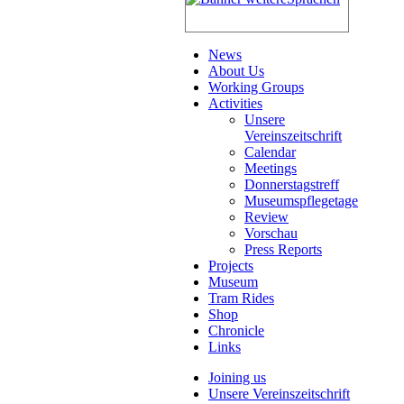
News
About Us
Working Groups
Activities
Unsere
Vereinszeitschrift
Calendar
Meetings
Donnerstagstreff
Museumspflegetage
Review
Vorschau
Press Reports
Projects
Museum
Tram Rides
Shop
Chronicle
Links
Joining us
Unsere Vereinszeitschrift