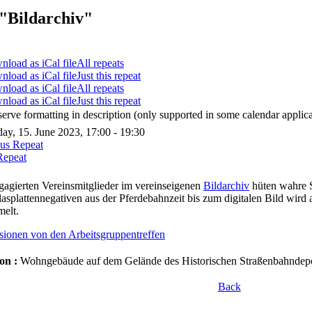
"Bildarchiv"
All repeats
Just this repeat
All repeats
Just this repeat
serve formatting in description (only supported in some calendar applica
ay, 15. June 2023, 17:00 - 19:30
ous Repeat
Repeat
gagierten Vereinsmitglieder im vereinseigenen
Bildarchiv
hüten wahre 
asplattennegativen aus der Pferdebahnzeit bis zum digitalen Bild wird
elt.
sionen von den Arbeitsgruppentreffen
on :
Wohngebäude auf dem Gelände des Historischen Straßenbahndepot
Back