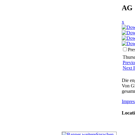
AG 
x
Pre
Thursd
Previ
Next 
Die en
Von Gl
gesamm
Impres
Locati