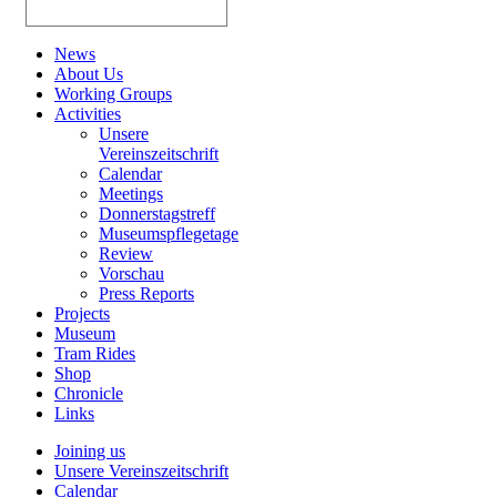
News
About Us
Working Groups
Activities
Unsere
Vereinszeitschrift
Calendar
Meetings
Donnerstagstreff
Museumspflegetage
Review
Vorschau
Press Reports
Projects
Museum
Tram Rides
Shop
Chronicle
Links
Joining us
Unsere Vereinszeitschrift
Calendar