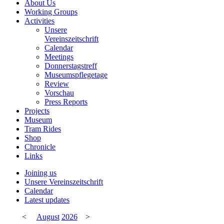
About Us
Working Groups
Activities
Unsere
Vereinszeitschrift
Calendar
Meetings
Donnerstagstreff
Museumspflegetage
Review
Vorschau
Press Reports
Projects
Museum
Tram Rides
Shop
Chronicle
Links
Joining us
Unsere Vereinszeitschrift
Calendar
Latest updates
<
August
2026
>