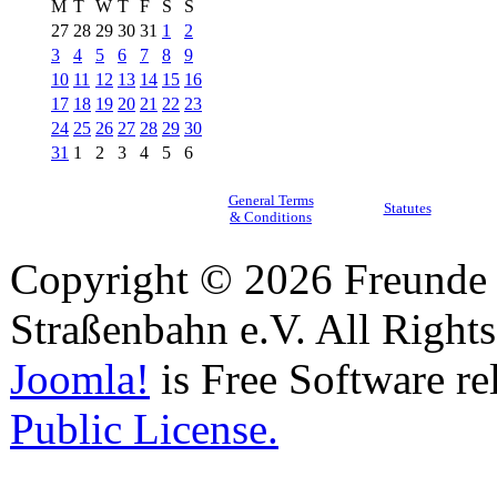
M
T
W
T
F
S
S
27
28
29
30
31
1
2
3
4
5
6
7
8
9
10
11
12
13
14
15
16
17
18
19
20
21
22
23
24
25
26
27
28
29
30
31
1
2
3
4
5
6
General Terms
Statutes
& Conditions
Copyright © 2026 Freunde 
Straßenbahn e.V. All Right
Joomla!
is Free Software re
Public License.