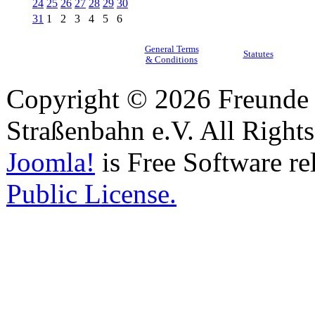
24
25
26
27
28
29
30
31
1
2
3
4
5
6
General Terms
Statutes
& Conditions
Copyright © 2026 Freunde 
Straßenbahn e.V. All Right
Joomla!
is Free Software re
Public License.