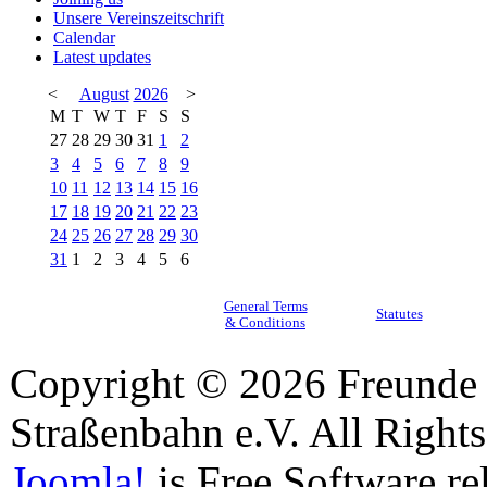
Unsere Vereinszeitschrift
Calendar
Latest updates
<
August
2026
>
M
T
W
T
F
S
S
27
28
29
30
31
1
2
3
4
5
6
7
8
9
10
11
12
13
14
15
16
17
18
19
20
21
22
23
24
25
26
27
28
29
30
31
1
2
3
4
5
6
General Terms
Statutes
& Conditions
Copyright © 2026 Freunde 
Straßenbahn e.V. All Right
Joomla!
is Free Software re