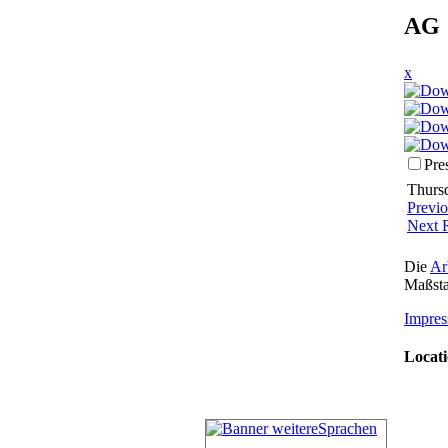
AG 
x
Pre
Thursd
Previ
Next 
Die
Ar
Maßsta
Impres
Locati