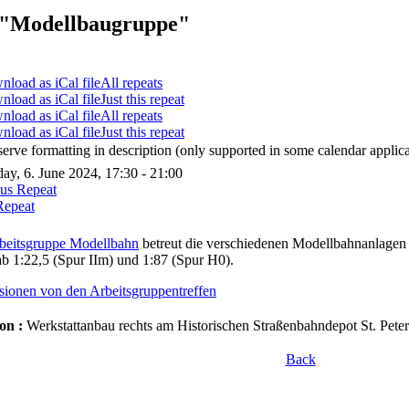
"Modellbaugruppe"
All repeats
Just this repeat
All repeats
Just this repeat
serve formatting in description (only supported in some calendar applica
ay, 6. June 2024, 17:30 - 21:00
ous Repeat
Repeat
beitsgruppe Modellbahn
betreut die verschiedenen Modellbahnanlagen 
b 1:22,5 (Spur IIm) und 1:87 (Spur H0).
sionen von den Arbeitsgruppentreffen
on :
Werkstattanbau rechts am Historischen Straßenbahndepot St. Peter
Back