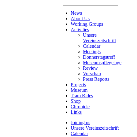
News
About Us
Working Groups
Activities
Unsere
Vereinszeitschrift
Calendar
Meetings
Donnerstagstreff
Museumspflegetage
Review
Vorschau
Press Reports
Projects
Museum
Tram Rides
Shop
Chronicle
Links
Joining us
Unsere Vereinszeitschrift
Calendar