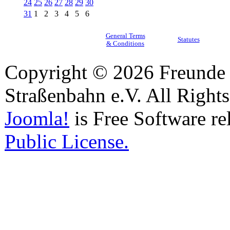
24
25
26
27
28
29
30
31
1
2
3
4
5
6
General Terms
Statutes
& Conditions
Copyright © 2026 Freunde 
Straßenbahn e.V. All Right
Joomla!
is Free Software re
Public License.