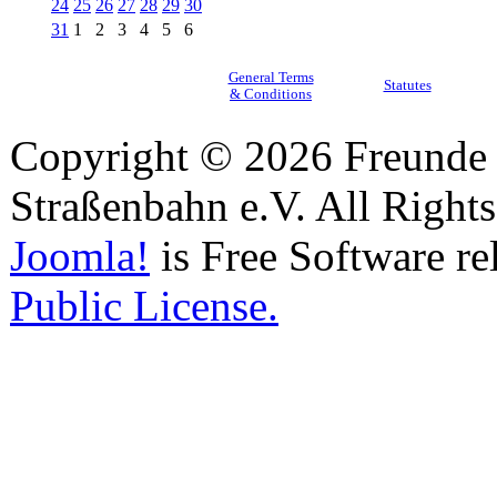
24
25
26
27
28
29
30
31
1
2
3
4
5
6
General Terms
Statutes
& Conditions
Copyright © 2026 Freunde 
Straßenbahn e.V. All Right
Joomla!
is Free Software re
Public License.