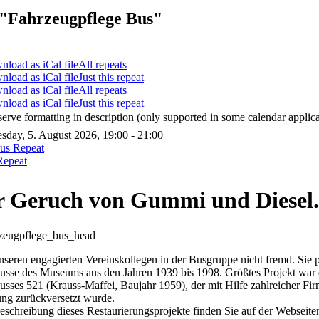
"Fahrzeugpflege Bus"
All repeats
Just this repeat
All repeats
Just this repeat
serve formatting in description (only supported in some calendar applica
day, 5. August 2026, 19:00 - 21:00
ous Repeat
Repeat
r Geruch von Gummi und Diesel.
 unseren engagierten Vereinskollegen in der Busgruppe nicht fremd. Sie 
sse des Museums aus den Jahren 1939 bis 1998. Größtes Projekt war d
sses 521 (Krauss-Maffei, Baujahr 1959), der mit Hilfe zahlreicher Fi
ung zurückversetzt wurde.
eschreibung dieses Restaurierungsprojekte finden Sie auf der Webseite