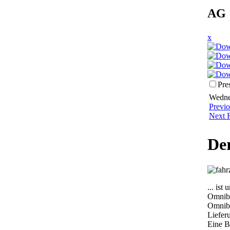
AG 
x
Pre
Wednes
Previ
Next 
De
... ist
Omnibu
Omnibu
Liefer
Eine B