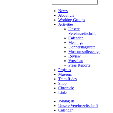
News
About Us
Working Groups
Activities
Unsere
Vereinszeitschrift
Calendar
Meetings
Donnerstagstreff
Museumspflegetage
Review
Vorschau
Press Reports
Projects
Museum
Tram Rides
Shop
Chronicle
Links
Joining us
Unsere Vereinszeitschrift
Calendar