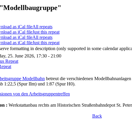
"Modellbaugruppe"
All repeats
Just this repeat
All repeats
Just this repeat
serve formatting in description (only supported in some calendar applica
ay, 25. June 2026, 17:30 - 21:00
ous Repeat
Repeat
beitsgruppe Modellbahn
betreut die verschiedenen Modellbahnanlagen 
b 1:22,5 (Spur IIm) und 1:87 (Spur H0).
sionen von den Arbeitsgruppentreffen
on :
Werkstattanbau rechts am Historischen Straßenbahndepot St. Peter
Back