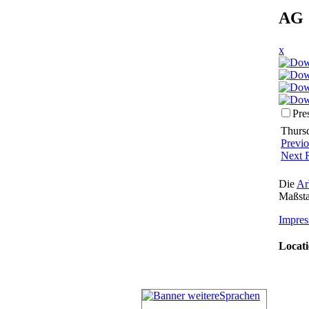
AG 
x
Pre
Thursd
Previ
Next 
Die
Ar
Maßsta
Impres
Locati