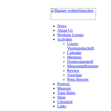
News
About Us
Working Groups
Activities
Unsere
Vereinszeitschrift
Calendar
Meetings
Donnerstagstreff
Museumspflegetage
Review
Vorschau
Press Reports
Projects
Museum
Tram Rides
Shop
Chronicle
Links