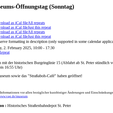
eums-Öffnungstag (Sonntag)
All repeats
Just this repeat
All repeats
Just this repeat
serve formatting in description (only supported in some calendar applica
, 2. February 2025, 10:00 - 17:30
Repeat
n mit der historischen Burgringlinie 15 (Abfahrt ab St. Peter stündlich
bis 16:55 Uhr)
seum sowie das "Straßaboh-Café" haben geöffnet!
 Informationen vor allen bezüglicher kurzfristiger Änderungen und Einschränkunge
/www.vag.de/museum
.
on :
Historisches Straßenbahndepot St. Peter