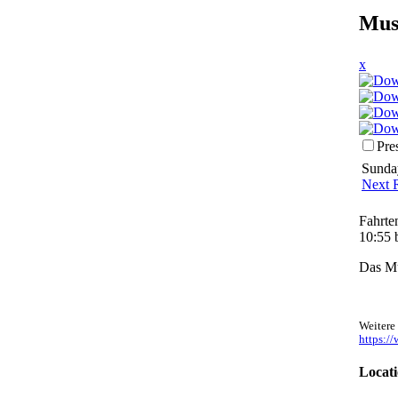
Mus
x
Pre
Sunday
Next 
Fahrte
10:55 
Das Mu
Weitere
https:/
Locati