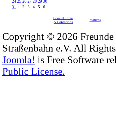
24
25
26
27
28
29
30
31
1
2
3
4
5
6
General Terms
Statutes
& Conditions
Copyright © 2026 Freunde 
Straßenbahn e.V. All Right
Joomla!
is Free Software re
Public License.