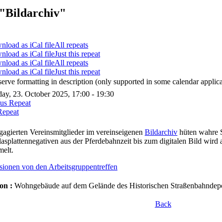
"Bildarchiv"
All repeats
Just this repeat
All repeats
Just this repeat
serve formatting in description (only supported in some calendar applica
ay, 23. October 2025, 17:00 - 19:30
ous Repeat
Repeat
gagierten Vereinsmitglieder im vereinseigenen
Bildarchiv
hüten wahre 
asplattennegativen aus der Pferdebahnzeit bis zum digitalen Bild wird
elt.
sionen von den Arbeitsgruppentreffen
on :
Wohngebäude auf dem Gelände des Historischen Straßenbahndepot
Back