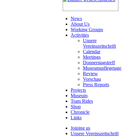
News
About Us
Working Groups
Activities
Unsere
Vereinszeitschrift
Calendar
Meetings
Donnerstagstreff
Museumspflegetage
Review
Vorschau
Press Reports
Projects
Museum
Tram Rides
Shop
Chronicle
Links
Joining us
Unsere Vereinszeitschrift