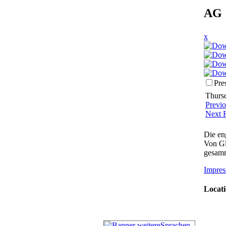
AG 
x
Pre
Thursd
Previ
Next 
Die en
Von Gl
gesamm
Impres
Locati