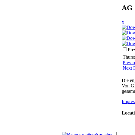
AG 
x
Pre
Thursd
Previ
Next 
Die en
Von Gl
gesamm
Impres
Locati