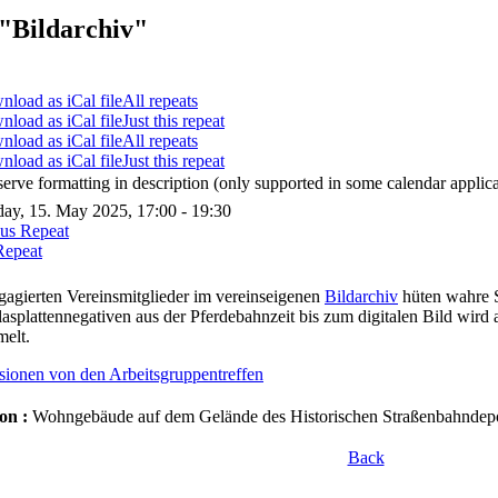
"Bildarchiv"
All repeats
Just this repeat
All repeats
Just this repeat
serve formatting in description (only supported in some calendar applica
ay, 15. May 2025, 17:00 - 19:30
ous Repeat
Repeat
gagierten Vereinsmitglieder im vereinseigenen
Bildarchiv
hüten wahre 
asplattennegativen aus der Pferdebahnzeit bis zum digitalen Bild wird
elt.
sionen von den Arbeitsgruppentreffen
on :
Wohngebäude auf dem Gelände des Historischen Straßenbahndepot
Back