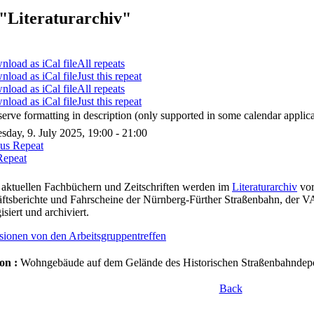
"Literaturarchiv"
All repeats
Just this repeat
All repeats
Just this repeat
serve formatting in description (only supported in some calendar applica
day, 9. July 2025, 19:00 - 21:00
ous Repeat
Repeat
aktuellen Fachbüchern und Zeitschriften werden im
Literaturarchiv
vor
ftsberichte und Fahrscheine der Nürnberg-Fürther Straßenbahn, der 
isiert und archiviert.
sionen von den Arbeitsgruppentreffen
on :
Wohngebäude auf dem Gelände des Historischen Straßenbahndepot
Back