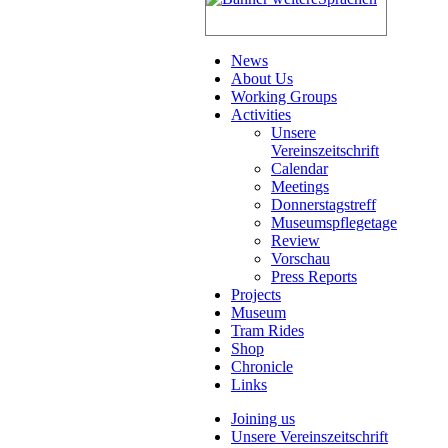
News
About Us
Working Groups
Activities
Unsere
Vereinszeitschrift
Calendar
Meetings
Donnerstagstreff
Museumspflegetage
Review
Vorschau
Press Reports
Projects
Museum
Tram Rides
Shop
Chronicle
Links
Joining us
Unsere Vereinszeitschrift