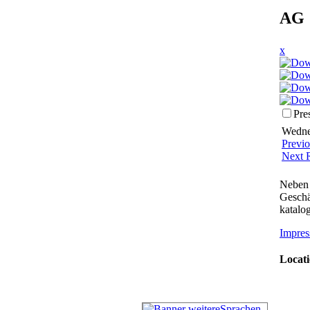
AG 
x
Pre
Wednes
Previ
Next 
Neben 
Geschä
katalog
Impres
Locati