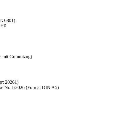
r:
6801
)
b H0
ße mit Gummizug)
er:
20261
)
abe Nr. 1/2026 (Format DIN A5)