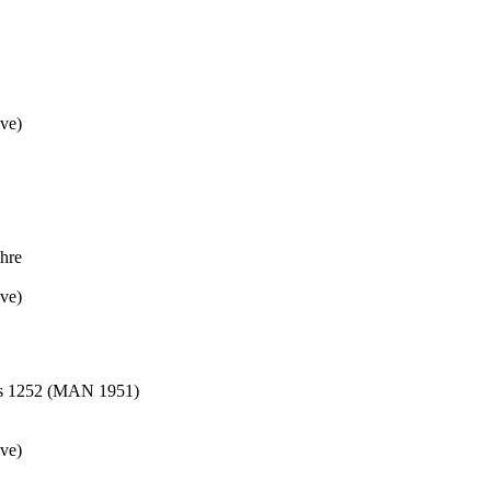
ive)
ahre
ive)
ns 1252 (MAN 1951)
ive)