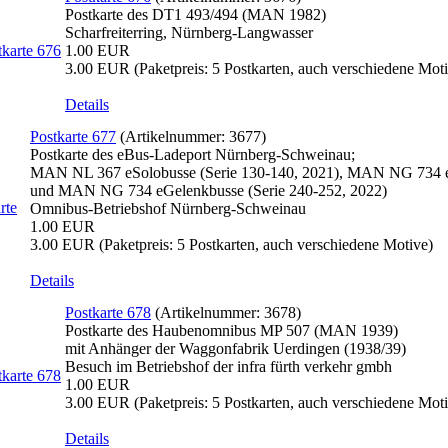
Postkarte des DT1 493/494 (MAN 1982)
Scharfreiterring, Nürnberg-Langwasser
1.00 EUR
3.00 EUR
(Paketpreis: 5 Postkarten, auch verschiedene Mot
Details
Postkarte 677
(Artikelnummer:
3677
)
Postkarte des eBus-Ladeport Nürnberg-Schweinau;
MAN NL 367 eSolobusse (Serie 130-140, 2021), MAN NG 734 eG
und MAN NG 734 eGelenkbusse (Serie 240-252, 2022)
Omnibus-Betriebshof Nürnberg-Schweinau
1.00 EUR
3.00 EUR
(Paketpreis: 5 Postkarten, auch verschiedene Motive)
Details
Postkarte 678
(Artikelnummer:
3678
)
Postkarte des Haubenomnibus MP 507 (MAN 1939)
mit Anhänger der Waggonfabrik Uerdingen (1938/39)
Besuch im Betriebshof der infra fürth verkehr gmbh
1.00 EUR
3.00 EUR
(Paketpreis: 5 Postkarten, auch verschiedene Mot
Details