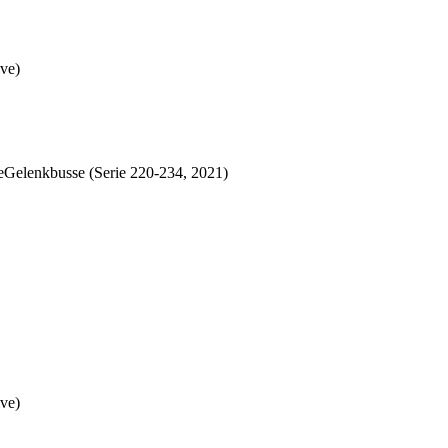
ive)
elenkbusse (Serie 220-234, 2021)
ive)