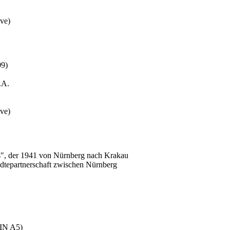
ive)
09)
.A.
ive)
s", der 1941 von Nürnberg nach Krakau
ädtepartnerschaft zwischen Nürnberg
DIN A5)