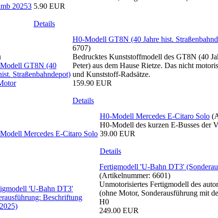
5.90 EUR
Details
H0-Modell GT8N (40 Jahre hist. Straßenbahnd
6707
)
Bedrucktes Kunststoffmodell des GT8N (40 Jah
Peter) aus dem Hause Rietze. Das nicht motorisi
und Kunststoff-Radsätze.
159.90 EUR
Details
H0-Modell Mercedes E-Citaro Solo
(
H0-Modell des kurzen E-Busses der
39.00 EUR
Details
Fertigmodell 'U-Bahn DT3' (Sonderau
(Artikelnummer:
6601
)
Unmotorisiertes Fertigmodell des a
(ohne Motor, Sonderausführung mit de
H0
249.00 EUR