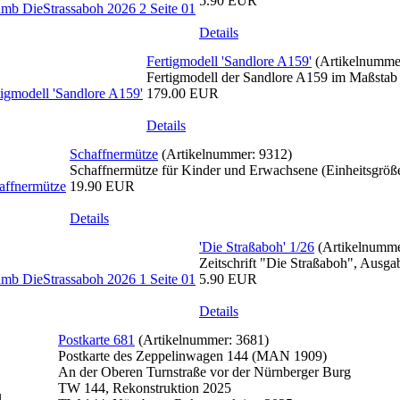
5.90 EUR
Details
Fertigmodell 'Sandlore A159'
(Artikelnumme
Fertigmodell der Sandlore A159 im Maßsta
179.00 EUR
Details
Schaffnermütze
(Artikelnummer:
9312
)
Schaffnermütze für Kinder und Erwachsene (Einheitsgrö
19.90 EUR
Details
'Die Straßaboh' 1/26
(Artikelnumm
Zeitschrift "Die Straßaboh", Ausg
5.90 EUR
Details
Postkarte 681
(Artikelnummer:
3681
)
Postkarte des Zeppelinwagen 144 (MAN 1909)
An der Oberen Turnstraße vor der Nürnberger Burg
TW 144, Rekonstruktion 2025