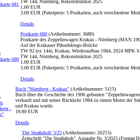
TW 144, Nürnberg, Rekonstruktion 2025
1.00 EUR
3.00 EUR
(Paketpreis: 5 Postkarten, auch verschiedene Mot
Details
Postkarte 680
(Artikelnummer:
3680
)
Postkarte des Zeppelinwagen Krakau - Nürnberg (MAN 19
Auf der Krakauer Piłsudskiego-Brücke
TW 92 (ex 144), Krakau, Wiederaufbau 1984, 2024 MPK S
TW 144, Nürnberg, Rekonstruktion 2025
1.00 EUR
3.00 EUR
(Paketpreis: 5 Postkarten, auch verschiedene Mot
Details
Buch "Nürnberg - Krakau"
(Artikelnummer:
5115
)
Buch über die Geschichte des 1906 gebauten "Zeppelinwagen
verkauft und mit seiner Rückkehr 1984 zu einem Motor der St
und Krakau wurde.
19.80 EUR
Details
'Die Straßaboh' 3/25
(Artikelnummer:
20253
)
Zeitschrift "Die Straßaboh", Ausgabe Nr. 3/2025 (Format 