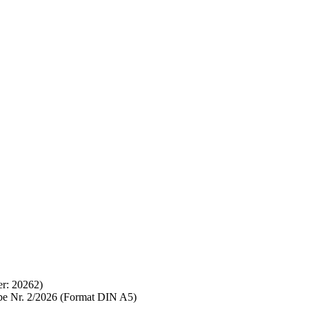
er:
20262
)
abe Nr. 2/2026 (Format DIN A5)