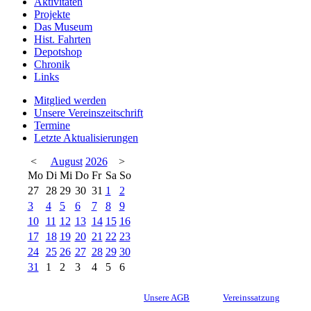
Aktivitäten
Projekte
Das Museum
Hist. Fahrten
Depotshop
Chronik
Links
Mitglied werden
Unsere Vereinszeitschrift
Termine
Letzte Aktualisierungen
<
August
2026
>
Mo
Di
Mi
Do
Fr
Sa
So
27
28
29
30
31
1
2
3
4
5
6
7
8
9
10
11
12
13
14
15
16
17
18
19
20
21
22
23
24
25
26
27
28
29
30
31
1
2
3
4
5
6
Unsere AGB
Vereinssatzung