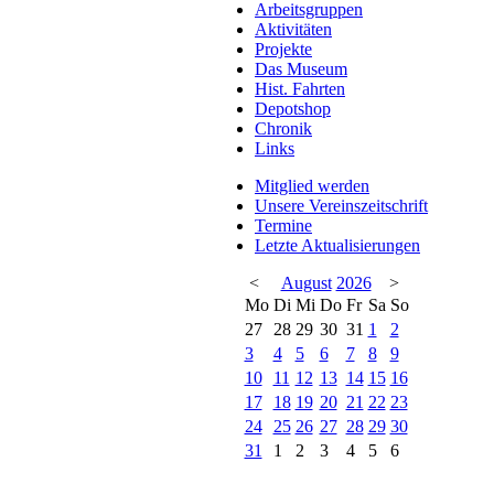
Arbeitsgruppen
Aktivitäten
Projekte
Das Museum
Hist. Fahrten
Depotshop
Chronik
Links
Mitglied werden
Unsere Vereinszeitschrift
Termine
Letzte Aktualisierungen
<
August
2026
>
Mo
Di
Mi
Do
Fr
Sa
So
27
28
29
30
31
1
2
3
4
5
6
7
8
9
10
11
12
13
14
15
16
17
18
19
20
21
22
23
24
25
26
27
28
29
30
31
1
2
3
4
5
6