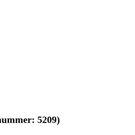
lnummer:
5209
)