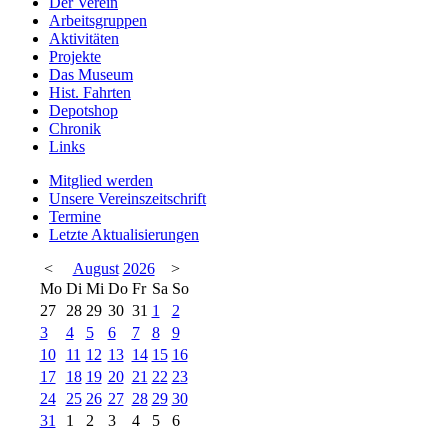
Der Verein
Arbeitsgruppen
Aktivitäten
Projekte
Das Museum
Hist. Fahrten
Depotshop
Chronik
Links
Mitglied werden
Unsere Vereinszeitschrift
Termine
Letzte Aktualisierungen
<
August
2026
>
Mo
Di
Mi
Do
Fr
Sa
So
27
28
29
30
31
1
2
3
4
5
6
7
8
9
10
11
12
13
14
15
16
17
18
19
20
21
22
23
24
25
26
27
28
29
30
31
1
2
3
4
5
6