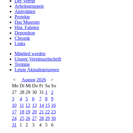
Der Verein
Arbeitsgruppen
Aktivitäten
Projekte
Das Museum
Hist. Fahrten
Depotshop
Chronik
Links
Mitglied werden
Unsere Vereinszeitschrift
Termine
Letzte Aktualisierungen
<
August
2026
>
Mo
Di
Mi
Do
Fr
Sa
So
27
28
29
30
31
1
2
3
4
5
6
7
8
9
10
11
12
13
14
15
16
17
18
19
20
21
22
23
24
25
26
27
28
29
30
31
1
2
3
4
5
6