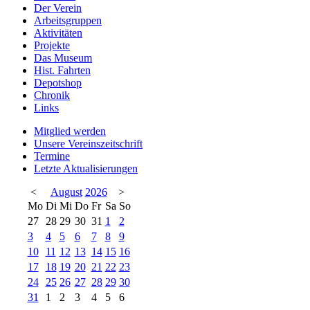
Der Verein
Arbeitsgruppen
Aktivitäten
Projekte
Das Museum
Hist. Fahrten
Depotshop
Chronik
Links
Mitglied werden
Unsere Vereinszeitschrift
Termine
Letzte Aktualisierungen
<
August
2026
>
Mo
Di
Mi
Do
Fr
Sa
So
27
28
29
30
31
1
2
3
4
5
6
7
8
9
10
11
12
13
14
15
16
17
18
19
20
21
22
23
24
25
26
27
28
29
30
31
1
2
3
4
5
6