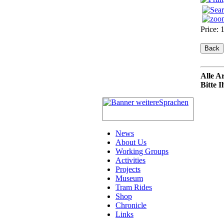
Price:
Alle A
Bitte 
News
About Us
Working Groups
Activities
Projects
Museum
Tram Rides
Shop
Chronicle
Links