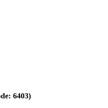
ode:
6403
)