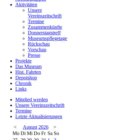
Aktivitäten
Unsere
Vereinszeitschrift
Termine
Zusammenkünfte
Donnerstagstreff
Museumspflegetage
Rückschau
Vorschau
Presse
Projekte
Das Museum
Hist. Fahrten
Depotshop
Chronik
Links
Mitglied werden
Unsere Vereinszeitschrift
Termine
Letzte Aktualisierungen
<
August
2026
>
Mo
Di
Mi
Do
Fr
Sa
So