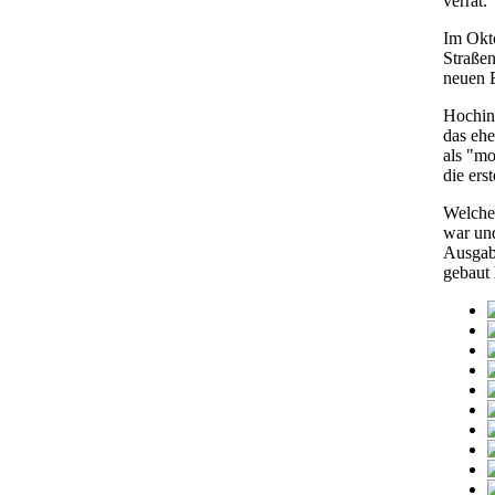
verrät.
Im Okto
Straße
neuen B
Hochint
das ehe
als "mo
die ers
Welchen
war und
Ausgabe
gebaut 