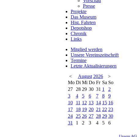
Vorschau
Presse
Projekte
Das Museum
Hist. Fahrten
Depotshop
Chronik
Links
Mitglied werden
Unsere Vereinszeitschrift
Termine
Letzte Aktualisierungen
<
August
2026
>
Mo
Di
Mi
Do
Fr
Sa
So
27
28
29
30
31
1
2
3
4
5
6
7
8
9
10
11
12
13
14
15
16
17
18
19
20
21
22
23
24
25
26
27
28
29
30
31
1
2
3
4
5
6
Unsere A