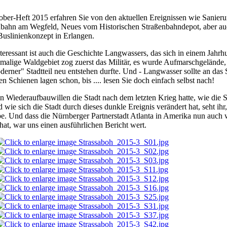
ber-Heft 2015 erfahren Sie von den aktuellen Ereignissen wie Sanieru
nbahn am Wegfeld, Neues vom Historischen Straßenbahndepot, aber au
uslinienkonzept in Erlangen.
eressant ist auch die Geschichte Langwassers, das sich in einem Jahrhu
malige Waldgebiet zog zuerst das Militär, es wurde Aufmarschgelände
derner" Stadtteil neu entstehen durfte. Und - Langwasser sollte an da
ten Schienen lagen schon, bis .... lesen Sie doch einfach selbst nach!
 Wiederaufbauwillen die Stadt nach dem letzten Krieg hatte, wie die S
 wie sich die Stadt durch dieses dunkle Ereignis verändert hat, seht ihr, 
. Und dass die Nürnberger Partnerstadt Atlanta in Amerika nun auch 
hat, war uns einen ausführlichen Bericht wert.