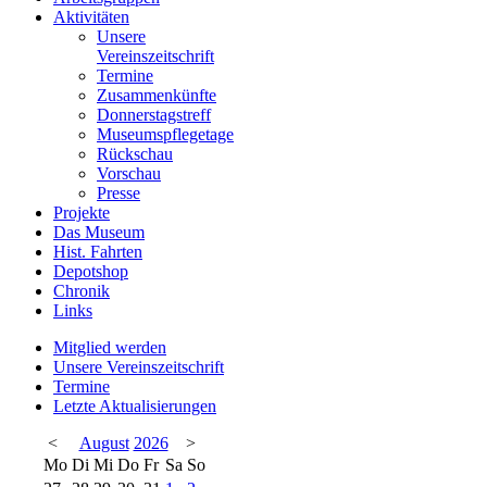
Aktivitäten
Unsere
Vereinszeitschrift
Termine
Zusammenkünfte
Donnerstagstreff
Museumspflegetage
Rückschau
Vorschau
Presse
Projekte
Das Museum
Hist. Fahrten
Depotshop
Chronik
Links
Mitglied werden
Unsere Vereinszeitschrift
Termine
Letzte Aktualisierungen
<
August
2026
>
Mo
Di
Mi
Do
Fr
Sa
So