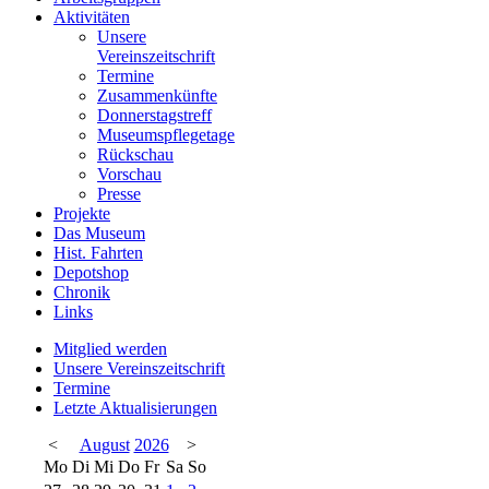
Aktivitäten
Unsere
Vereinszeitschrift
Termine
Zusammenkünfte
Donnerstagstreff
Museumspflegetage
Rückschau
Vorschau
Presse
Projekte
Das Museum
Hist. Fahrten
Depotshop
Chronik
Links
Mitglied werden
Unsere Vereinszeitschrift
Termine
Letzte Aktualisierungen
<
August
2026
>
Mo
Di
Mi
Do
Fr
Sa
So