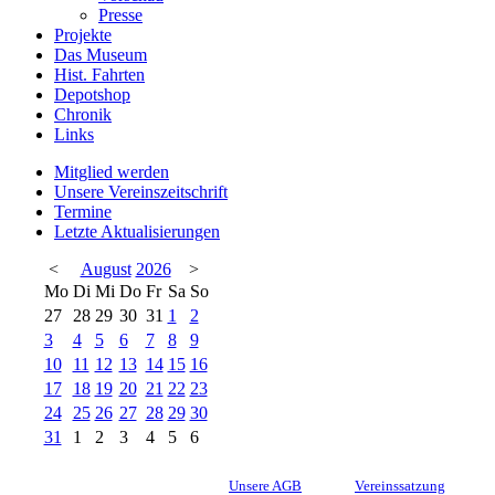
Presse
Projekte
Das Museum
Hist. Fahrten
Depotshop
Chronik
Links
Mitglied werden
Unsere Vereinszeitschrift
Termine
Letzte Aktualisierungen
<
August
2026
>
Mo
Di
Mi
Do
Fr
Sa
So
27
28
29
30
31
1
2
3
4
5
6
7
8
9
10
11
12
13
14
15
16
17
18
19
20
21
22
23
24
25
26
27
28
29
30
31
1
2
3
4
5
6
Unsere AGB
Vereinssatzung