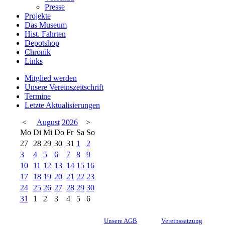
Presse
Projekte
Das Museum
Hist. Fahrten
Depotshop
Chronik
Links
Mitglied werden
Unsere Vereinszeitschrift
Termine
Letzte Aktualisierungen
<
August
2026
>
Mo
Di
Mi
Do
Fr
Sa
So
27
28
29
30
31
1
2
3
4
5
6
7
8
9
10
11
12
13
14
15
16
17
18
19
20
21
22
23
24
25
26
27
28
29
30
31
1
2
3
4
5
6
Unsere AGB
Vereinssatzung