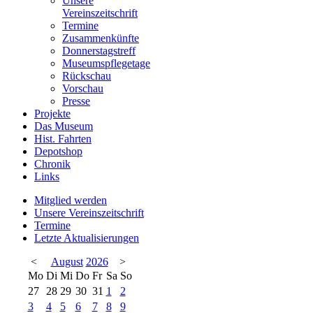
Unsere
Vereinszeitschrift
Termine
Zusammenkünfte
Donnerstagstreff
Museumspflegetage
Rückschau
Vorschau
Presse
Projekte
Das Museum
Hist. Fahrten
Depotshop
Chronik
Links
Mitglied werden
Unsere Vereinszeitschrift
Termine
Letzte Aktualisierungen
<
August
2026
>
Mo
Di
Mi
Do
Fr
Sa
So
27
28
29
30
31
1
2
3
4
5
6
7
8
9