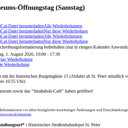
eums-Öffnungstag (Samstag)
Alle Wiederholungen
Nur diese Wiederholung
Alle Wiederholungen
Nur diese Wiederholung
chreibungsformatierung beibehalten (nur in einigen Kalender Anwendu
g, 1. August 2026, 10:00 - 17:30
rige Wiederholung
te Wiederholung
n mit der historischen Burgringlinie 15 (Abfahrt ab St. Peter stündlich
bis 16:55 Uhr)
seum sowie das "Straßaboh-Café" haben geöffnet!
 Informationen vor allen bezüglicher kurzfristiger Änderungen und Einschränkunge
/www.vag.de/museum
.
taltungsort* :
Historisches Straßenbahndepot St. Peter