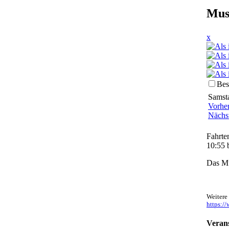
Mus
x
Bes
Samsta
Vorhe
Nächs
Fahrte
10:55 
Das Mu
Weitere
https:/
Verans