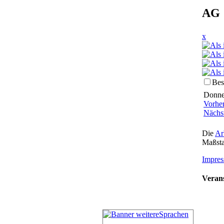
AG 
x
Bes
Donner
Vorhe
Nächs
Die
Ar
Maßsta
Impres
Verans