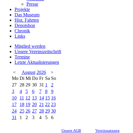
Presse
Projekte
Das Museum
Hist. Fahrten
Depotshop
Chronik
Links
Mitglied werden
Unsere Vereinszeitschrift
Termine
Letzte Aktualisierungen
<
August
2026
>
Mo
Di
Mi
Do
Fr
Sa
So
27
28
29
30
31
1
2
3
4
5
6
7
8
9
10
11
12
13
14
15
16
17
18
19
20
21
22
23
24
25
26
27
28
29
30
31
1
2
3
4
5
6
Unsere AGB
Vereinssatzung