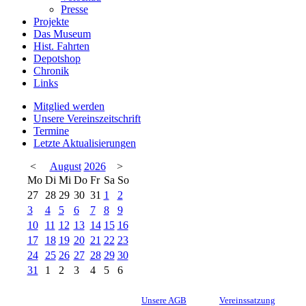
Presse
Projekte
Das Museum
Hist. Fahrten
Depotshop
Chronik
Links
Mitglied werden
Unsere Vereinszeitschrift
Termine
Letzte Aktualisierungen
<
August
2026
>
Mo
Di
Mi
Do
Fr
Sa
So
27
28
29
30
31
1
2
3
4
5
6
7
8
9
10
11
12
13
14
15
16
17
18
19
20
21
22
23
24
25
26
27
28
29
30
31
1
2
3
4
5
6
Unsere AGB
Vereinssatzung