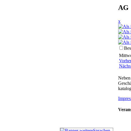
AG 
x
Bes
Mittwo
Vorhe
Nächs
Neben 
Geschä
katalog
Impres
Verans