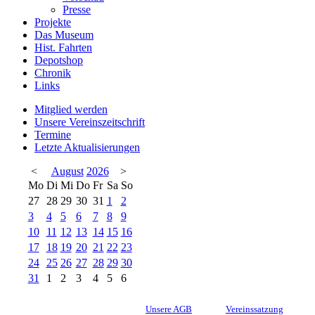
Presse
Projekte
Das Museum
Hist. Fahrten
Depotshop
Chronik
Links
Mitglied werden
Unsere Vereinszeitschrift
Termine
Letzte Aktualisierungen
<
August
2026
>
Mo
Di
Mi
Do
Fr
Sa
So
27
28
29
30
31
1
2
3
4
5
6
7
8
9
10
11
12
13
14
15
16
17
18
19
20
21
22
23
24
25
26
27
28
29
30
31
1
2
3
4
5
6
Unsere AGB
Vereinssatzung