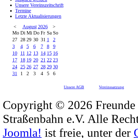
Unsere Vereinszeitschrift
Termine
Letzte Aktualisierungen
<
August
2026
>
Mo
Di
Mi
Do
Fr
Sa
So
27
28
29
30
31
1
2
3
4
5
6
7
8
9
10
11
12
13
14
15
16
17
18
19
20
21
22
23
24
25
26
27
28
29
30
31
1
2
3
4
5
6
Unsere AGB
Vereinssatzung
Copyright © 2026 Freunde 
Straßenbahn e.V. Alle Recht
Joomla!
ist freie, unter der