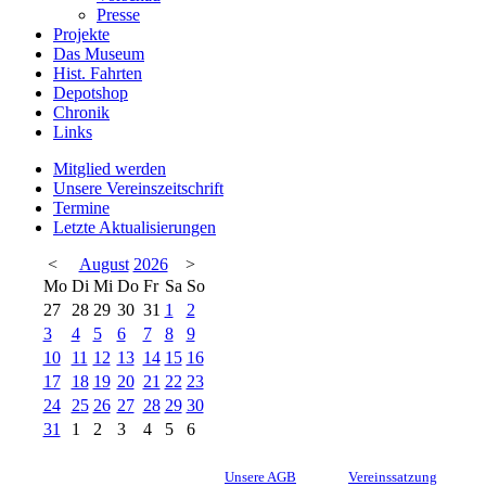
Presse
Projekte
Das Museum
Hist. Fahrten
Depotshop
Chronik
Links
Mitglied werden
Unsere Vereinszeitschrift
Termine
Letzte Aktualisierungen
<
August
2026
>
Mo
Di
Mi
Do
Fr
Sa
So
27
28
29
30
31
1
2
3
4
5
6
7
8
9
10
11
12
13
14
15
16
17
18
19
20
21
22
23
24
25
26
27
28
29
30
31
1
2
3
4
5
6
Unsere AGB
Vereinssatzung