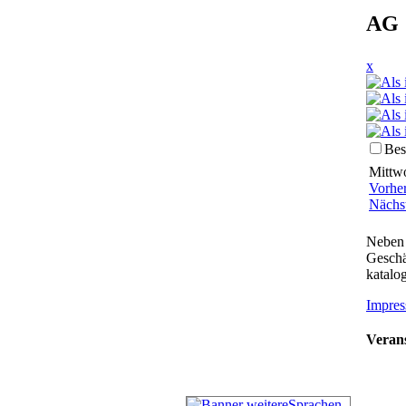
AG 
x
Bes
Mittwo
Vorhe
Nächs
Neben 
Geschä
katalog
Impres
Verans