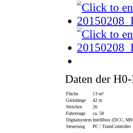
Daten der H0-
Fläche
13 m²
Gleislänge
42 m
Weichen
26
Fahrzeuge
ca. 58
Digitalsystem
Intellibox (DCC, M
Steuerung
PC / TrainController