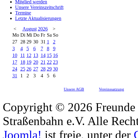
Mitglied werden
Unsere Vereinszeitschrift
Termine
Letzte Aktualisierungen
<
August
2026
>
Mo
Di
Mi
Do
Fr
Sa
So
27
28
29
30
31
1
2
3
4
5
6
7
8
9
10
11
12
13
14
15
16
17
18
19
20
21
22
23
24
25
26
27
28
29
30
31
1
2
3
4
5
6
Unsere AGB
Vereinssatzung
Copyright © 2026 Freunde 
Straßenbahn e.V. Alle Recht
Joomla!
ist freie, unter der