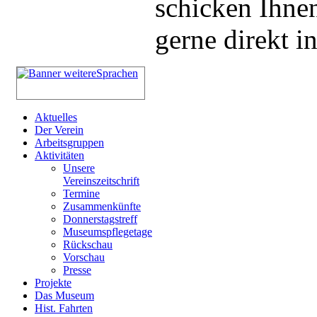
schicken Ihnen
gerne direkt i
Aktuelles
Der Verein
Arbeitsgruppen
Aktivitäten
Unsere
Vereinszeitschrift
Termine
Zusammenkünfte
Donnerstagstreff
Museumspflegetage
Rückschau
Vorschau
Presse
Projekte
Das Museum
Hist. Fahrten