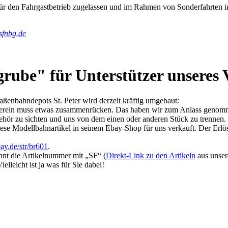
für den Fahrgastbetrieb zugelassen und im Rahmen von Sonderfahrten i
sfnbg.de
ube" für Unterstützer unseres 
aßenbahndepots St. Peter wird derzeit kräftig umgebaut:
r Verein muss etwas zusammenrücken. Das haben wir zum Anlass genom
ör zu sichten und uns von dem einen oder anderen Stück zu trennen
iese Modellbahnartikel in seinem Ebay-Shop für uns verkauft. Der Erl
y.de/str/br601
.
innt die Artikelnummer mit „SF“ (
Direkt-Link zu den Artikeln
aus unser
lleicht ist ja was für Sie dabei!