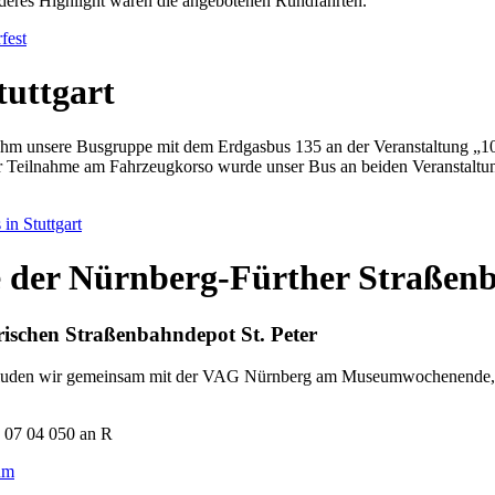
nderes Highlight waren die angebotenen Rundfahrten.
fest
tuttgart
ahm unsere Busgruppe mit dem Erdgasbus 135 an der Veranstaltung „
der Teilnahme am Fahrzeugkorso wurde unser Bus an beiden Veranstaltun
in Stuttgart
e der Nürnberg-Fürther Straßen
ischen Straßenbahndepot St. Peter
s luden wir gemeinsam mit der VAG Nürnberg am Museumwochenende, 0
um