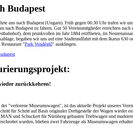
ch Budapest
 führte uns nach Budapest (Ungarn). Früh gegen 06:30 Uhr trafen wir u
nach Budapest zu fahren. Gut 50 Vereinsmitglieder erreichten nach e
stbahnhof), dem prunkvollen im Jahr 1884 eröffneten, im Neurenaissa
blage, begaben wir uns auf eine Stadtrundfahrt mit dem Ikarus 630 ode
 Restaurant "
Park Vendéglő
" ausklingen.
Budapest
urierungsprojekt:
wieder zurückkehren!
der "verlorene Museumswagen", ist das aktuelle Projekt unseres Verei
chritt für Schritt auf Basis originaler Drehgestelle der Wagen wieder e
e MAN und Schuckert für Nürnberg gebauten Triebwagen und markieren
schrottet wurden, blieben zwei Fahrzeuge als Museumswagen erhalten