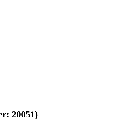
er:
20051
)