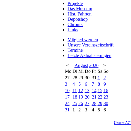
Projekte
Das Museum
Hist. Fahrten
Depotshop
Chronik
Links
Mitglied werden
Unsere Vereinszeitschrift
Termine
Letzte Aktualisierungen
<
August
2026
>
Mo
Di
Mi
Do
Fr
Sa
So
27
28
29
30
31
1
2
3
4
5
6
7
8
9
10
11
12
13
14
15
16
17
18
19
20
21
22
23
24
25
26
27
28
29
30
31
1
2
3
4
5
6
Unsere A