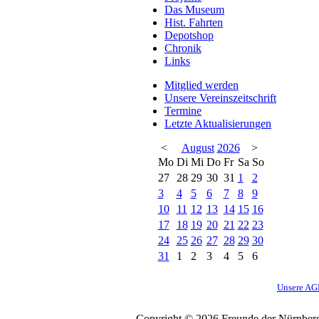
Das Museum
Hist. Fahrten
Depotshop
Chronik
Links
Mitglied werden
Unsere Vereinszeitschrift
Termine
Letzte Aktualisierungen
<
August
2026
>
Mo
Di
Mi
Do
Fr
Sa
So
27
28
29
30
31
1
2
3
4
5
6
7
8
9
10
11
12
13
14
15
16
17
18
19
20
21
22
23
24
25
26
27
28
29
30
31
1
2
3
4
5
6
Unsere A
Copyright © 2026 Freunde der Nürnberg-