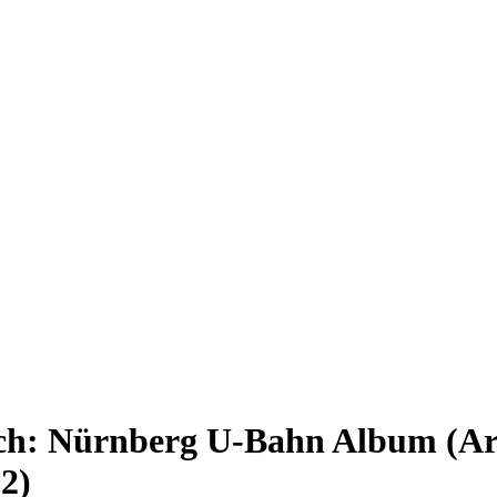
ch: Nürnberg U-Bahn Album
(A
02
)