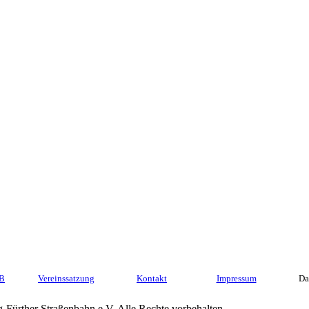
GB
Vereinssatzung
Kontakt
Impressum
Da
Fürther Straßenbahn e.V. Alle Rechte vorbehalten.